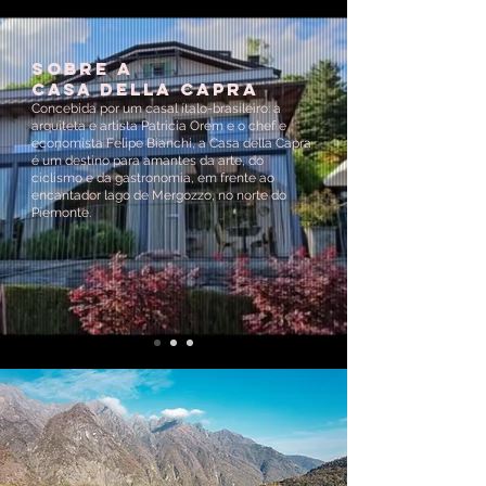
sobre a
casa della capra
Concebida por um casal ítalo-brasileiro: a
arquiteta e artista Patricia Orem e o chef e
economista Felipe Bianchi, a Casa della Capra
é um destino para amantes da arte, do
ciclismo e da gastronomia, em frente ao
encantador lago de Mergozzo, no norte do
Piemonte.