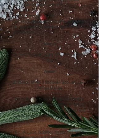
salada de tomate e pepino.
Superalimentos do dia:
por exemplo, pudim de chia, smoothie
de açaí, opções veganas, sem glúten e
sem lactose.
​​​​​​​​​​​​Almoço
Almoço em um lugar diferente a cada
dia.
Jantar
Entrada + Prato principal + Sobremesa +
Vinho da casa
Nos outros dias, os participantes estão
livres para explorar os restaurantes da
cidade ou ficar na casa e experimentar
outros pratos do nosso menu de
restaurante.
Não incluído: Bebidas alcoólicas. Itens
não mencionados acima.