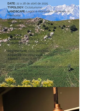
DATE:
22 a 28 de abril de 2025
TYPOLOGY:
Cicloturismo
LANDSCAPE:
Lagos e montanhas do Norte do
Piemonte
LEVEL:
Iniciante
TERRITORY:
Estradas secundárias
pavimentadas, trilhas de cascalho e ciclovias.
DISTANCE:
40 - 60 km
CLIMBING:
400 - 800 m
DURATION:
7 dias e 6 noites
DESTINATION:
Casa della Capra
ADDRESS:
Via Pallanza 25 Mergozzo ITALY
AIRPORT:
Milan MXP
De lá, venha de Transfer/Carro 50 min | Ônibus 60
min | Trem 1h50 min.
Transfer não incluído no programa.