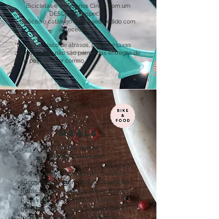
Bicicletas e acessórios Cinelli com um
DESCONTO especial!
Solicite o catálogo e faça seu pedido com
antecedência.
*Devido ao risco de atrasos, perdas e taxas
alfandegárias, não são permitidas entregas de
itens pessoais por correio.
MEALS
Café da manhã
Buffet Continental
Coffee Cappuccino, chás, chocolate,
sucos, leite, yogurt, frutas da estação,
frutas secas, nozes, cereais, bolos e
pães variados, manteiga, Nutella,
geleias e mel, queijos e embutidos
locais, truta gravlax, ovos, pancetta,