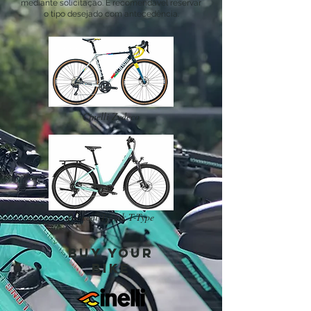
mediante solicitação. É recomendável reservar
o tipo desejado com antecedência.
Cinelli Zydeco
Bianchi Tronik T-Type
Buy your
bike