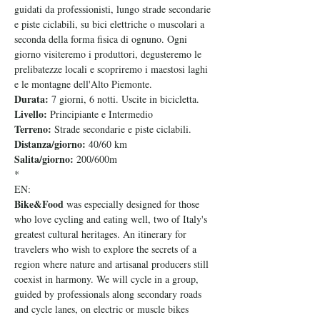
guidati da professionisti, lungo strade secondarie 
e piste ciclabili, su bici elettriche o muscolari a 
seconda della forma fisica di ognuno. Ogni 
giorno visiteremo i produttori, degusteremo le 
prelibatezze locali e scopriremo i maestosi laghi 
e le montagne dell'Alto Piemonte.
Durata: 
7 giorni, 6 notti. Uscite in bicicletta.
Livello: 
Principiante e Intermedio
Terreno: 
Strade secondarie e piste ciclabili.
Distanza/giorno: 
40/60 km
Salita/giorno: 
200/600m
*
EN:
Bike&Food 
was especially designed for those 
who love cycling and eating well, two of Italy's 
greatest cultural heritages. An itinerary for 
travelers who wish to explore the secrets of a 
region where nature and artisanal producers still 
coexist in harmony. We will cycle in a group, 
guided by professionals along secondary roads 
and cycle lanes, on electric or muscle bikes 