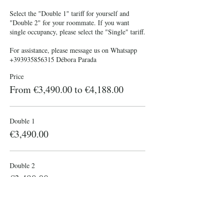
Select the "Double 1" tariff for yourself and 
"Double 2" for your roommate. If you want 
single occupancy, please select the "Single" tariff. 

For assistance, please message us on Whatsapp 
+393935856315 Débora Parada
Price
From €3,490.00 to €4,188.00
Double 1
€3,490.00
Double 2
€3,490.00
Single