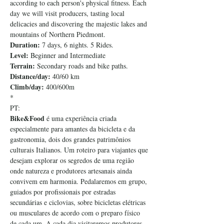
according to each person's physical fitness. Each 
day we will visit producers, tasting local 
delicacies and discovering the majestic lakes and 
mountains of Northern Piedmont.
Duration: 
7 days, 6 nights. 5 Rides.
Level:
 Beginner and Intermediate
Terrain: 
Secondary roads and bike paths.
Distance/day: 
40/60 km
Climb/day:
 400/600m
*
PT:
Bike&Food
 é uma experiência criada 
especialmente para amantes da bicicleta e da 
gastronomia, dois dos grandes patrimônios 
culturais Italianos. Um roteiro para viajantes que 
desejam explorar os segredos de uma região 
onde natureza e produtores artesanais ainda 
convivem em harmonia. Pedalaremos em grupo, 
guiados por profissionais por estradas 
secundárias e ciclovias, sobre bicicletas elétricas 
ou musculares de acordo com o preparo físico 
de cada um. A cada dia visitaremos produtores, 