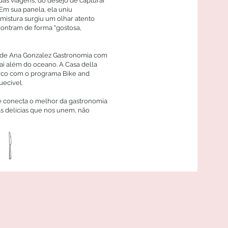
das viagens, do desejo de capturar
Em sua panela, ela uniu
 mistura surgiu um olhar atento
contram de forma "gostosa,
 de Ana Gonzalez Gastronomia com
ai além do oceano. A Casa della
marco com o programa Bike and
uecível.
e conecta o melhor da gastronomia
e às delícias que nos unem, não