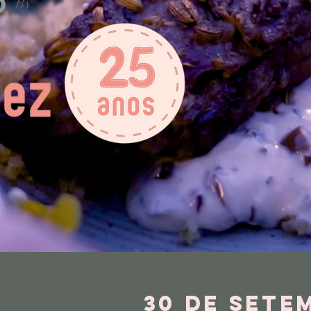
d
By
30 de sete