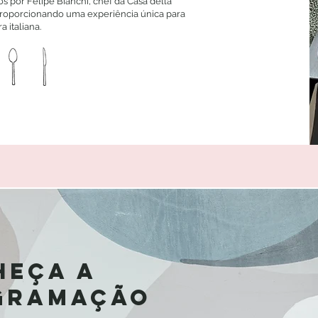
os por Felipe Bianchi, chef da Casa della
 proporcionando uma experiência única para
 italiana.
heça a
gramação