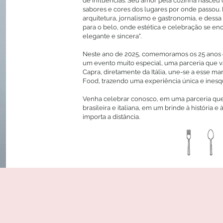
de influências. Seu amor pela cozinha nasceu 
sabores e cores dos lugares por onde passou. 
arquitetura, jornalismo e gastronomia, e dessa
para o belo, onde estética e celebração se en
elegante e sincera".
Neste ano de 2025, comemoramos os 25 anos
um evento muito especial, uma parceria que v
Capra, diretamente da Itália, une-se a esse 
Food, trazendo uma experiência única e inesq
Venha celebrar conosco, em uma parceria qu
brasileira e italiana, em um brinde à história 
importa a distância.