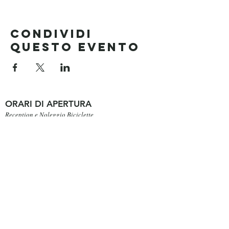
Condividi
questo evento
ORARI DI APERTURA
Reception e Noleggio Biciclette
9:00 - 13:00
15:00 - 19:00
Ristorante
Colazione dalle 08:00 alle 10:00
Pranzo 12:00 - 15:00 (fine settimana/festivi)
Cena dalle 19:00 alle 22:00
Prenota ora
DOVE SIAMO
Via Pallanza 25 Mergozzo, 28802 VB ITALIA