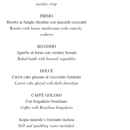
parsley crisp
PRIMO
Risotto ai funghi chiodini con anacardi croccanti
Risotto with honey mushrooms with crunchy 
cashews
SECONDO
Agnello al forno con verdure brasate
Baked lamb with braised vegetables
DOLCE
Carrot cake glassata al cioccolato fondente
Carrot cake glazed with dark chocolate
CAFFÈ GOLOSO
Con brigadeiro brasiliano
Coffee with Brazilian brigadeiro
Acqua naturale e frizzante inclusa.
Still and sparkling water included.