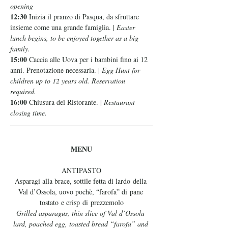
opening
12:30 
Inizia il pranzo di Pasqua, da sfruttare 
insieme come una grande famiglia. | 
Easter 
lunch begins, to be enjoyed together as a big 
family.
15:00
 Caccia alle Uova per i bambini fino ai 12 
anni. Prenotazione necessaria. | 
Egg Hunt for 
children up to 12 years old. Reservation 
required.
16:00 
Chiusura del Ristorante. | 
Restaurant 
closing time.
MENU
ANTIPASTO
Asparagi alla brace, sottile fetta di lardo della 
Val d’Ossola, uovo pochè, “farofa” di pane 
tostato e crisp di prezzemolo
Grilled asparagus, thin slice of Val d’Ossola 
lard, poached egg, toasted bread “farofa” and 