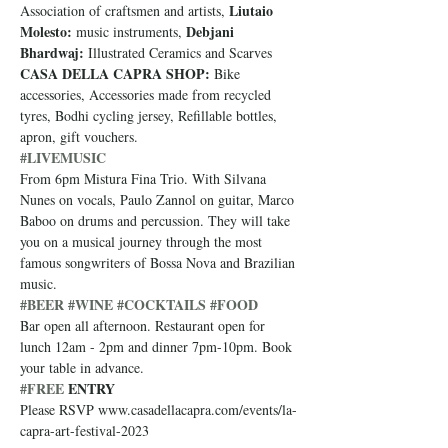
Liutaio 
Association of craftsmen and artists, 
Molesto:
Debjani 
 music instruments, 
Bhardwaj:
 Illustrated Ceramics and Scarves
CASA DELLA CAPRA SHOP:
 Bike 
accessories, Accessories made from recycled 
tyres, Bodhi cycling jersey, Refillable bottles, 
apron, gift vouchers.
#LIVEMUSIC
From 6pm Mistura Fina Trio. With Silvana 
Nunes on vocals, Paulo Zannol on guitar, Marco 
Baboo on drums and percussion. They will take 
you on a musical journey through the most 
famous songwriters of Bossa Nova and Brazilian 
music.
#BEER
#WINE
#COCKTAILS
#FOOD
Bar open all afternoon. Restaurant open for 
lunch 12am - 2pm and dinner 7pm-10pm. Book 
your table in advance.
#FREE
 ENTRY
Please RSVP www.casadellacapra.com/events/la-
capra-art-festival-2023