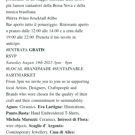
più famosi cantautori della Bossa Nova e della 
musica brasiliana.
#birra
#vino
#cocktail
#cibo
Bar aperto tutto il pomeriggio. Ristorante aperto 
a pranzo dalle 12:00 alle 14:00 e a cena dalle 
19:00 alle 22:00. Prenota il tuo tavolo in 
anticipo.
#ENTRATA
 GRATIS
RSVP
Saturday August 19th 2023 3pm - 9pm
#LOCAL
#HANDMADE
#SUSTAINABLE
#ARTMARKET
From 3pm we invite you to join us in supporting 
local Artists, Designers, Craftspeople and 
Brands who were chosen for the quality of their 
craft and their commintment to sustainability.
Agnes: 
Eva Lartigue:
Ceramics, 
 Illustrations, 
Punto.Basta: 
Hand Embroidered T-Shirts, 
Michela Maruzzi:
Intrecci di Flora:
 Ceramics, 
Scaglie d' Argento:
wire objects, 
Casa di Alice: 
Contemporary Jewellery, 