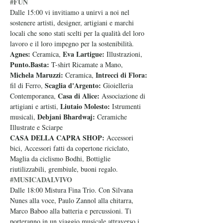
#FUN
Dalle 15:00 vi invitiamo a unirvi a noi nel 
sostenere artisti, designer, artigiani e marchi 
locali che sono stati scelti per la qualità del loro 
lavoro e il loro impegno per la sostenibilità.
Agnes:
Eva Lartigue:
 Ceramica, 
 Illustrazioni, 
Punto.Basta:
 T-shirt Ricamate a Mano, 
Michela Maruzzi: 
Intrecci di Flora:
Ceramica, 
Scaglia d'Argento:
fil di Ferro, 
 Gioielleria 
Casa di Alice: 
Contemporanea, 
Associazione di 
Liutaio Molesto:
artigiani e artisti, 
 Istrumenti 
Debjani Bhardwaj:
musicali, 
 Ceramiche 
Illustrate e Sciarpe
CASA DELLA CAPRA SHOP: 
Accessori 
bici, Accessori fatti da copertone riciclato, 
Maglia da ciclismo Bodhi, Bottiglie 
riutilizzabili, grembiule, buoni regalo.
#MUSICADALVIVO
Dalle 18:00 Mistura Fina Trio. Con Silvana 
Nunes alla voce, Paulo Zannol alla chitarra, 
Marco Baboo alla batteria e percussioni. Ti 
porteranno in un viaggio musicale attraverso i 