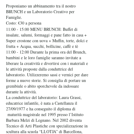
Proponiamo un abbinamento tra il nostro
BRUNCH e un Laboratorio Creativo per
Famiglie.
Costo: €30 a persona
11:00 - 15:00 MENU BRUNCH: Buffet di
insalate, salumi, formaggi e pane fatto in casa +
Super crostone con uova + Muffin, torte, dolci e
frutta + Acqua, succhi, bollicine, caffè e tè
11:00 - 12:00 Durante la prima ora del Brunch,
bambini e le loro famiglie saranno invitate a
liberare la creatività e divertirsi con i materiali e
le attività proposte dalla conduttrice del
laboratorio. Utilizzeremo sassi e vernici per dare
forme a nuove storie. Si consiglia di portare un
grembiule o abito sporchevole da indossare
durante la attività.
La conduttrice del laboratorio: Laura Grassi,
educatrice infantile, è nata a Castellanza il
27/09/1977 e ha conseguito il diploma di
maturità magistrale nel 1995 presso l’Istituto
Barbara Melzi di Legnano. Nel 2002 diventa
Tecnico di Arti Plastiche con specializzazione in
scultura alla scuola “LLOTJA” di Barcellona,