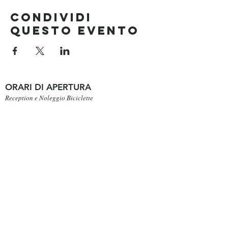
Condividi
questo evento
ORARI DI APERTURA
Reception e Noleggio Biciclette
9:00 - 13:00
15:00 - 19:00
Ristorante
Colazione dalle 08:00 alle 10:00
Pranzo 12:00 - 15:00 (fine settimana/festivi)
Cena dalle 19:00 alle 22:00
Prenota ora
DOVE SIAMO
Via Pallanza 25 Mergozzo, 28802 VB ITALIA
Aeroporto
Milano Malpensa MXP (50 min
)