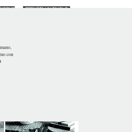
GIORNO
PRENOTA UN TAVOLO
NEGOZIO
Nova página
a mano,
amo con
O