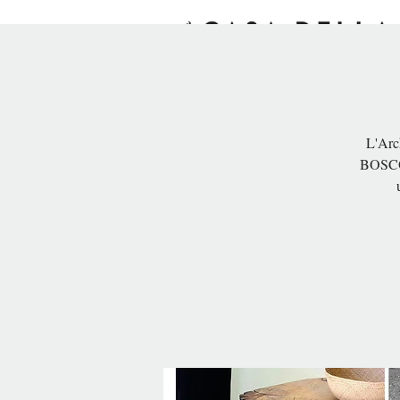
INIZIO
ESPERIENZE
SO
L'Arch
BOSCO,