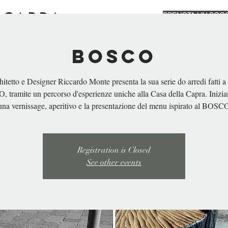
PRENOTA UN SOG
GGIORNO
MANGIARE & BERE
EVENTI PRIVATI
BOSCO
CHI SIAMO
itetto e Designer Riccardo Monte presenta la sua serie do arredi fatti 
 tramite un percorso d'esperienze uniche alla Casa della Capra. Inizi
una vernissage, aperitivo e la presentazione del menu ispirato al BOSC
Registration is Closed
See other events