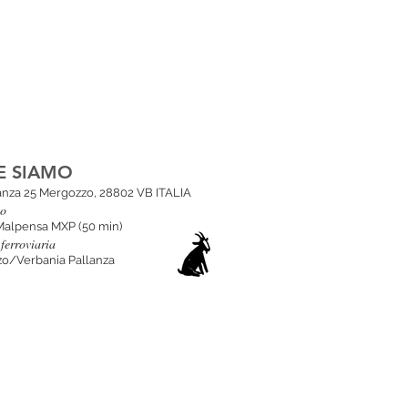
E SIAMO
lanza 25 Mergozzo, 28802 VB ITALIA
to
Malpensa MXP (50 min
)
ferroviaria
o/Verbania Pallanza