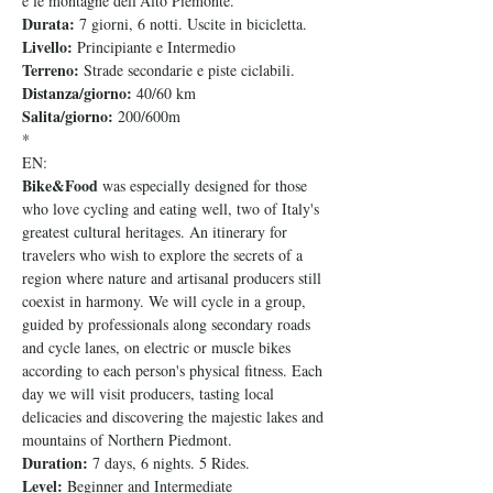
e le montagne dell'Alto Piemonte.
Durata: 
7 giorni, 6 notti. Uscite in bicicletta.
Livello: 
Principiante e Intermedio
Terreno: 
Strade secondarie e piste ciclabili.
Distanza/giorno: 
40/60 km
Salita/giorno: 
200/600m
*
EN:
Bike&Food 
was especially designed for those 
who love cycling and eating well, two of Italy's 
greatest cultural heritages. An itinerary for 
travelers who wish to explore the secrets of a 
region where nature and artisanal producers still 
coexist in harmony. We will cycle in a group, 
guided by professionals along secondary roads 
and cycle lanes, on electric or muscle bikes 
according to each person's physical fitness. Each 
day we will visit producers, tasting local 
delicacies and discovering the majestic lakes and 
mountains of Northern Piedmont.
Duration: 
7 days, 6 nights. 5 Rides.
Level:
 Beginner and Intermediate