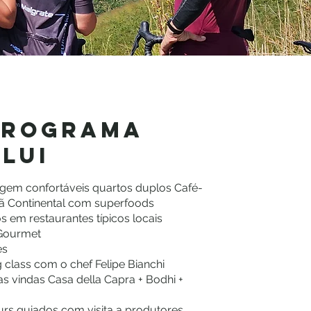
programa
clui
em confortáveis quartos duplos Café-
 Continental com superfoods
 em restaurantes típicos locais
 Gourmet
es
 class com o chef Felipe Bianchi
as vindas Casa della Capra + Bodhi +
urs guiados com visita a produtores