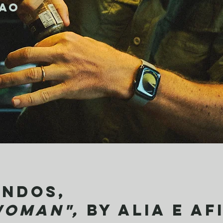
 ao
KE&
KE&
indoS,
woman",
by aLIA e Af