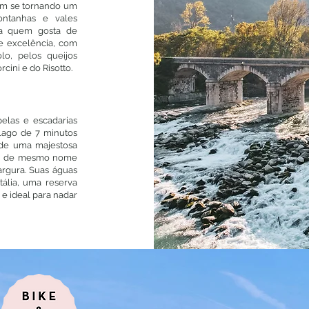
vem se tornando um
ontanhas e vales
ara quem gosta de
e excelência, com
lo, pelos queijos
ini e do Risotto.
elas e escadarias
lago de 7 minutos
e de uma majestosa
go, de mesmo nome
argura. Suas águas
tália, uma reserva
 e ideal para nadar