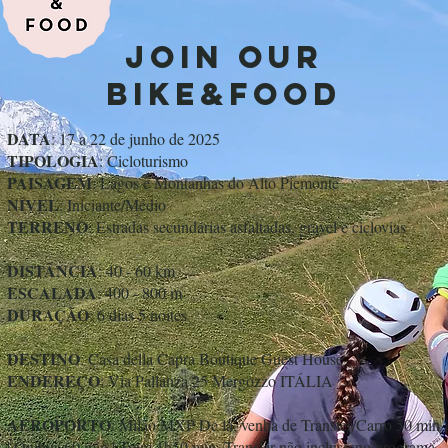
JOIN OUR
BIKE&FOOD
DATA
: 17 a 22 de junho de 2025
TIPOLOGIA
: Cicloturismo
PAISAGEM
: Lagos e Montanhas do Alto Piemonte
NÍVEL
: Iniciante/Médio
TERRENO
: Estradas secundárias asfaltadas, gravel e ciclovias
DISTÂNCIA
: 40 - 60 km
ESCALADA
: 400 - 800 m
DURAÇÃO
: 6 dias 5 noites
DESTINO
: Casa della Capra Boutique Guest House
ENDEREÇO
: Via Pallanza 25 Mergozzo ITÁLIA
AEROPORTO
: Milão MXP De lá, venha de Transfer/Carro 50 min
| Ônibus 60 min | Trem 1h50 min. Transfer não incluso no programa