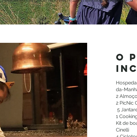
o 
in
Hospedag
da-Manhã
2 Almoços
2 PicNic
5 Jantar
1 Cooking
Kit de bo
Cinelli
4 Cicloto