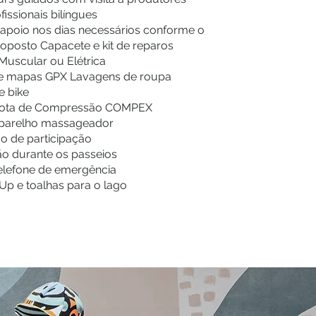
fissionais bilíngues
 apoio nos dias necessários conforme o
roposto Capacete e kit de reparos
 Muscular ou Elétrica
 e mapas GPX Lavagens de roupa
e bike
bota de Compressão COMPEX
parelho massageador
do de participação
ão durante os passeios
telefone de emergência
Up e toalhas para o lago