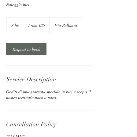
Noleggio bici
From
25
8 hr
8
From €25
Via Pallanza
euros
h
r
Request to book
Service Description
Goditi di una giornata speciale in bici e scopri il
nostro territorio poco a poco.
Cancellation Policy
ITALIANO