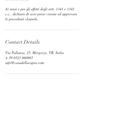
Ai sensi e per gli effetti degli artt. 1341 e 1342
c.c., dichiaro di aver preso visione ed approvare
le precedenti clausole.
Contact Details
Via Pallanza, 25, Mergozzo, VB, Italia
+ 39 0323 060865
info@casadellacapra.com
OPENING TIMES
Reception & Bike Rental
9 am- 1 pm