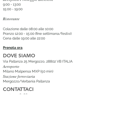
9:00 - 13:00
15:00 - 19:00
Ristorante
Colazione dalle 08:00 alle 10:00
Pranzo 12:00 - 15:00 (fine settimana/festivi)
Cena dalle 19:00 alle 22:00
Prenota ora
DOVE SIAMO
Via Pallanza 25 Mergozzo, 28802 VB ITALIA
Aeroporto
Milano Malpensa MXP (50 min
)
Stazione ferroviaria
Mergozzo/Verbania Pallanza
CONTATTACI
+39 0323 060865
+39 392 220 3731
booking@casadellacapra.com
Iscriviti alla Newsletter
MATRIMONI & EVENTI
Combina i nostri servizi per creare un ricordo eterno
per i tuoi cari o per la tua azienda