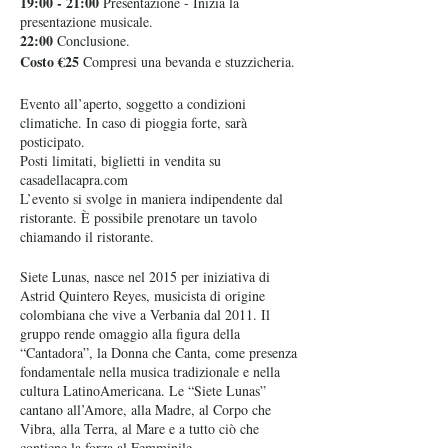
19:00 - 21:00
Presentazione - Inizia la
presentazione musicale.
22:00
Conclusione.
Costo €25
Compresi una bevanda e stuzzicheria.
Evento all’aperto, soggetto a condizioni
climatiche. In caso di pioggia forte, sarà
posticipato.
Posti limitati, biglietti in vendita su
casadellacapra.com
L’evento si svolge in maniera indipendente dal
ristorante. È possibile prenotare un tavolo
chiamando il ristorante.
Siete Lunas, nasce nel 2015 per iniziativa di
Astrid Quintero Reyes, musicista di origine
colombiana che vive a Verbania dal 2011. Il
gruppo rende omaggio alla figura della
“Cantadora”, la Donna che Canta, come presenza
fondamentale nella musica tradizionale e nella
cultura LatinoAmericana. Le “Siete Lunas”
cantano all’Amore, alla Madre, al Corpo che
Vibra, alla Terra, al Mare e a tutto ciò che
contiene la forza al Femminile.