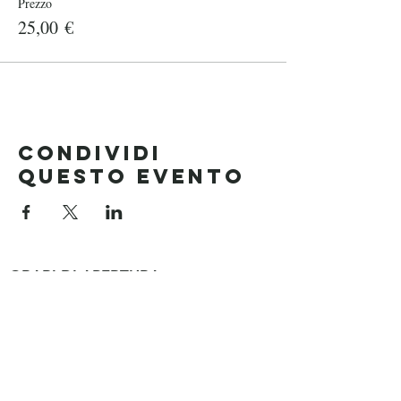
Prezzo
25,00 €
Condividi
questo evento
ORARI DI APERTURA
Reception e Noleggio Biciclette
9:00 - 13:00
15:00 - 19:00
Ristorante
Colazione dalle 08:00 alle 10:00
Pranzo 12:00 - 15:00 (fine settimana/festivi)