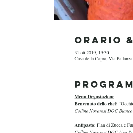
Orario 
31 ott 2019, 19:30
Casa della Capra, Via Pallanza
Progra
Menu Degustazione
Benvenuto dello chef:
“Occhio
Colline Novaresi DOC Bianco
Antipasto:
Flan di Zucca e Fu
Colline Novaresi DOC Uva R