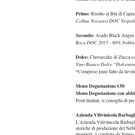
Primo:
Risotto al Blu di Capra
Colline Novaresi DOC Vespol
Secondo:
Asado Black Angus A
Boca DOC 2015 - 80% Nebbio
Dolce:
Cheesecake di Zucca co
Vino Bianco Dolce “Dolcemen
*Compreso pane fatto da lievito 
Menu Degustazione €50
Menu Degustazione con abbi
Posti limitati, si consiglia di pr
Azienda Vitivinicola Barbag
L'Azienda Vitivinicola Barbagli
storiche di produzione del Neb
proprietà, è condotta da Sergio 