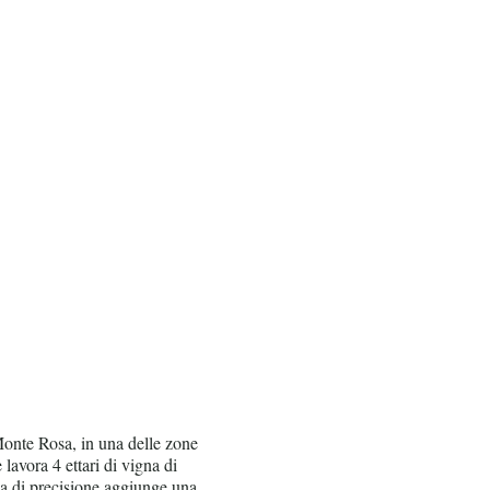
 Monte Rosa, in una delle zone
avora 4 ettari di vigna di
gia di precisione aggiunge una