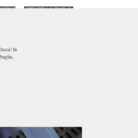
GIORNO
PRENOTA UN TAVOLO
NEGOZIO
Nova página
Zucca! In
baglia,