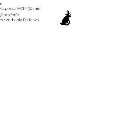
to
Malpensa MXP (50 min
)
ferroviaria
o/Verbania Pallanza