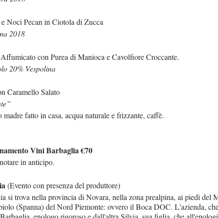
 e Noci Pecan in Ciotola di Zucca
ina 2018
ffumicato con Purea di Manioca e Cavolfiore Croccante.
lo 20% Vespolina
n Caramello Salato
te”
madre fatto in casa, acqua naturale e frizzante, caffè.
namento Vini Barbaglia €70
enotare in anticipo.
lia
(Evento con presenza del produttore)
a si trova nella provincia di Novara, nella zona prealpina, ai piedi del
biolo (Spanna) del Nord Piemonte: ovvero il Boca DOC. L'azienda, che l
Barbaglia, enologo rigoroso e dall'altra Silvia, sua figlia, che all'enolo