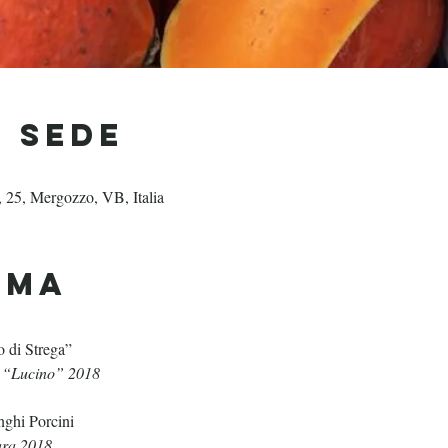
& Sede
, 25, Mergozzo, VB, Italia
mma
 di Strega”
 “Lucino” 2018
nghi Porcini
ara 2018