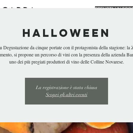
PRENOTA UN SOG
GGIORNO
MANGIARE & BERE
EVENTI PRIVATI
Halloween
CHI SIAMO
Degustazione da cinque portate con il protagonista della stagione: la 
mento, si propone un percorso di vini con la presenza della azienda Bar
uno dei più pregiati produttori di vino delle Colline Novarese.
La registrazione è stata chiusa
Scopri gli altri eventi