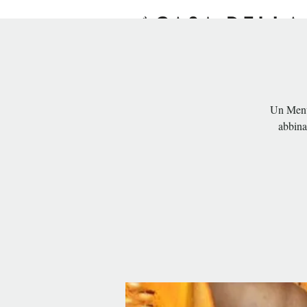
INIZIO
ESPERIENZE
SO
Un Menu 
abbina