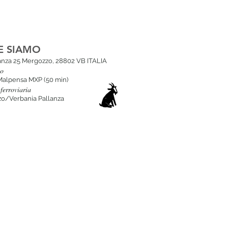
E SIAMO
lanza 25 Mergozzo, 28802 VB ITALIA
to
Malpensa MXP (50 min
)
ferroviaria
o/Verbania Pallanza