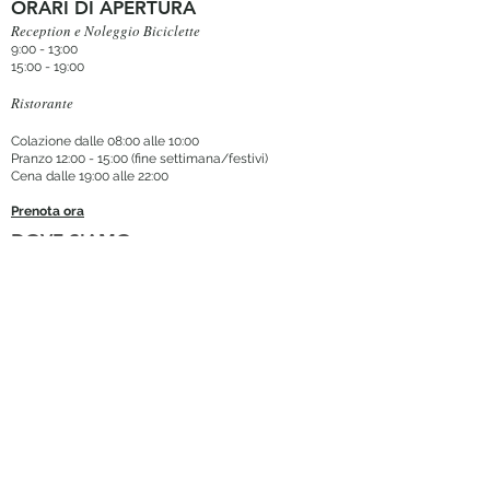
ORARI DI APERTURA
Reception e Noleggio Biciclette
9:00 - 13:00
15:00 - 19:00
Ristorante
Colazione dalle 08:00 alle 10:00
Pranzo 12:00 - 15:00 (fine settimana/festivi)
Cena dalle 19:00 alle 22:00
Prenota ora
DOVE SIAMO
Via Pallanza 25 Mergozzo, 28802 VB ITALIA
Aeroporto
Milano Malpensa MXP (50 min
)
Stazione ferroviaria
Mergozzo/Verbania Pallanza
CONTATTACI
+39 0323 060865
+39 392 220 3731
booking@casadellacapra.com
Iscriviti alla Newsletter
MATRIMONI & EVENTI