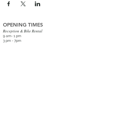
OPENING TIMES
Reception & Bike Rental
9 am- 1 pm
3 pm - 7pm
Restaurant Fuoco & Brace
Breakfast Buffet 08 am - 10am
Lunch 12 pm - 3 p
m (Weekends/holidays
)
Dinner 7 pm - 10 pm
*Soft opening from March 6th to April 1st.
Friday dinner | Weekend lunch and dinner
Book a table
DIRECTIONS
Via Pallanza 25 Mergozzo, 28802 VB ITALY
Airport
Milan Malpensa MXP (50 min
)
Train station
Mergozzo / Verbania Pallanza