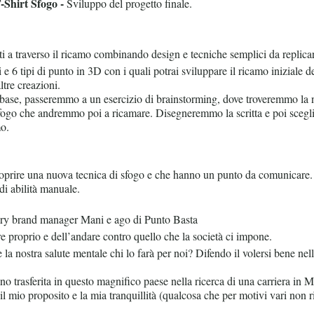
-Shirt Sfogo -
Sviluppo del progetto finale.
i a traverso il ricamo combinando design e tecniche semplici da replicar
 e 6 tipi di punto in 3D con i quali potrai sviluppare il ricamo iniziale de
ltre creazioni.
base, passeremmo a un esercizio di brainstorming, dove troveremmo la n
fogo che andremmo poi a ricamare. Disegneremmo la scritta e poi scegli
o.
scoprire una nuova tecnica di sfogo e che hanno un punto da comunicare.
di abilità manuale.
ry brand manager Mani e ago di Punto Basta
e proprio e dell’andare contro quello che la società ci impone.
 la nostra salute mentale chi lo farà per noi? Difendo il volersi bene nell
o trasferita in questo magnifico paese nella ricerca di una carriera in
il mio proposito e la mia tranquillità (qualcosa che per motivi vari non r