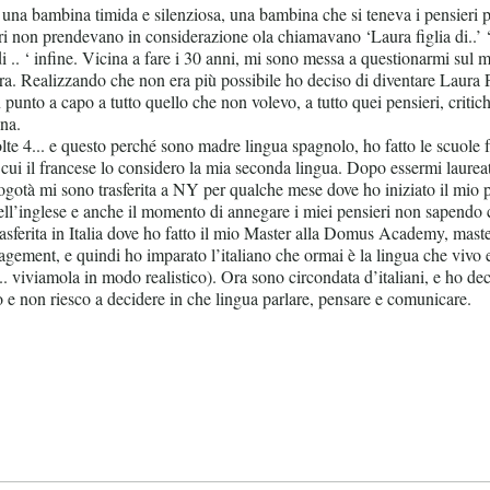
 una bambina timida e silenziosa, una bambina che si teneva i pensieri 
tri non prendevano in considerazione ola chiamavano ‘Laura figlia di..’ ‘
di .. ‘ infine. Vicina a fare i 30 anni, mi sono messa a questionarmi sul mi
a. Realizzando che non era più possibile ho deciso di diventare Laura 
punto a capo a tutto quello che non volevo, a tutto quei pensieri, critic
na.
volte 4... e questo perché sono madre lingua spagnolo, ho fatto le scuol
r cui il francese lo considero la mia seconda lingua. Dopo essermi laure
otà mi sono trasferita a NY per qualche mese dove ho iniziato il mio p
ell’inglese e anche il momento di annegare i miei pensieri non sapendo c
asferita in Italia dove ho fatto il mio Master alla Domus Academy, mas
ent, e quindi ho imparato l’italiano che ormai è la lingua che vivo 
.. viviamola in modo realistico). Ora sono circondata d’italiani, e ho dec
to e non riesco a decidere in che lingua parlare, pensare e comunicare.
r