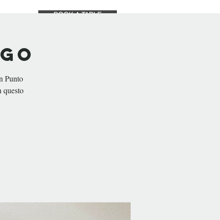
BOOK A TABLE
TS
SHOP
ABOUT
ogo
on Punto
n questo