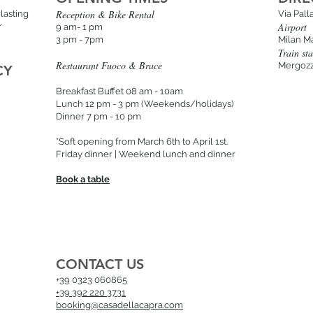
Reception & Bike Rental
lasting
Via Pal
Airport
r
9 am- 1 pm
3 pm - 7pm
Milan M
Train sta
Restaurant Fuoco & Brace
Mergozz
CY
Breakfast Buffet 08 am - 10am
Lunch 12 pm - 3 p
m (Weekends/holidays
)
Dinner 7 pm - 10 pm
*Soft opening from March 6th to April 1st.
Friday dinner | Weekend lunch and dinner
Book a table
CONTACT US
+39 0323 060865
+39 392 220 3731
booking@casadellacapra.com