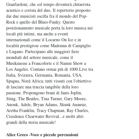
Gianfardoni, che col tempo diventerà chitarrista
acustico e corista del duo. Il repertorio proposto
dai due musicisti oscilla fra il mondo del Pop-
Rock e quello del Blues-Funky. Questo
posizionamento musicale porta la loro musica nei
locali più intimi, ma anche a eventi
internazionali come il Locarno On Ice e in
località prestigiose come Madonna di Campiglio
e Lugano. Partecipano alle maggiori fiere
mondiali del settore musicale, come il
Musikmesse a Francoforte e il Namm Show a
Los Angeles. Contano ormai più di 1000 Live tra
Italia, Svizzera, Germania, Romania, USA,
Spagna, Nord Africa; tutti vissuti con l'obiettivo
di lasciare una traccia tangibile della loro
passione. Propongono brani di Janis Joplin,
Sting, The Beatles, Tina Turner, Gary Moore,
Anouk, Adele, Bryan Adams, Skunk Anansie,
Aretha Franklin, Tracy Chapman, Ray Charles,
Creedence Clearwater Revival...e molti altri
grandi della storia musicale!
Alice Greco -Voce e piccole percussioni