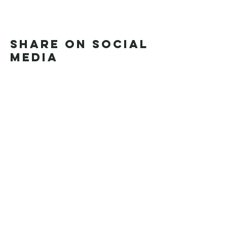
Share on social
media
OPENING TIMES
Reception & Bike Rental
9 am- 1 pm
3 pm - 7pm
Restaurant Fuoco & Brace
Breakfast Buffet 08 am - 10am
Lunch 12 pm - 3 p
m (Weekends/holidays
)
Dinner 7 pm - 10 pm
*Soft opening from March 6th to April 1st.
Friday dinner | Weekend lunch and dinner