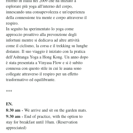
ritorno in Italia nel 2009 che ha iniziato a
esplorare più yoga all'interno del corpo,
innescando una consapevolezza e un'esperienza
della connessione tra mente e corpo attraverso il
respiro.
In seguito ha sperimentato lo yoga come
approccio proattivo alla prevenzione degli
infortuni mentre si dedicava ad altre attività
come il ciclismo, la corsa e il trekking su lunghe
distanze. Il suo viaggio è iniziato con la pratica
dell'Ashtanga Yoga a Hong Kong. Un anno dopo
è stata presentata a Vinyasa Flow e si è subito
connessa con questo stile in cui le asana sono
collegate attraverso il respiro per un effetto
trasformativo ed equilibrante.
***
EN.
8:30 am -
We arrive and sit on the garden mats.
9:30 am -
End of practice, with the option to
stay for breakfast until 10am. (Reservation
appreciated)