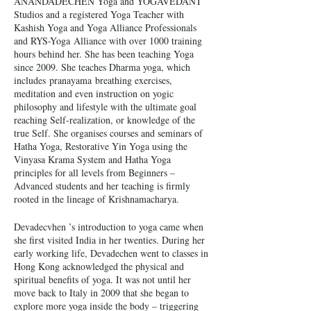
ANANDADECHEN Yoga and YOGAVEDANT
Studios and a registered Yoga Teacher with
Kashish Yoga and Yoga Alliance Professionals
and RYS-Yoga Alliance with over 1000 training
hours behind her. She has been teaching Yoga
since 2009. She teaches Dharma yoga, which
includes pranayama breathing exercises,
meditation and even instruction on yogic
philosophy and lifestyle with the ultimate goal
reaching Self-realization, or knowledge of the
true Self. She organises courses and seminars of
Hatha Yoga, Restorative Yin Yoga using the
Vinyasa Krama System and Hatha Yoga
principles for all levels from Beginners –
Advanced students and her teaching is firmly
rooted in the lineage of Krishnamacharya.
Devadecvhen ’s introduction to yoga came when
she first visited India in her twenties. During her
early working life, Devadechen went to classes in
Hong Kong acknowledged the physical and
spiritual benefits of yoga. It was not until her
move back to Italy in 2009 that she began to
explore more yoga inside the body – triggering