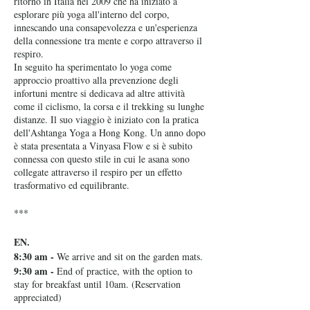
ritorno in Italia nel 2009 che ha iniziato a
esplorare più yoga all'interno del corpo,
innescando una consapevolezza e un'esperienza
della connessione tra mente e corpo attraverso il
respiro.
In seguito ha sperimentato lo yoga come
approccio proattivo alla prevenzione degli
infortuni mentre si dedicava ad altre attività
come il ciclismo, la corsa e il trekking su lunghe
distanze. Il suo viaggio è iniziato con la pratica
dell'Ashtanga Yoga a Hong Kong. Un anno dopo
è stata presentata a Vinyasa Flow e si è subito
connessa con questo stile in cui le asana sono
collegate attraverso il respiro per un effetto
trasformativo ed equilibrante.
***
EN.
8:30 am -
We arrive and sit on the garden mats.
9:30 am -
End of practice, with the option to
stay for breakfast until 10am. (Reservation
appreciated)