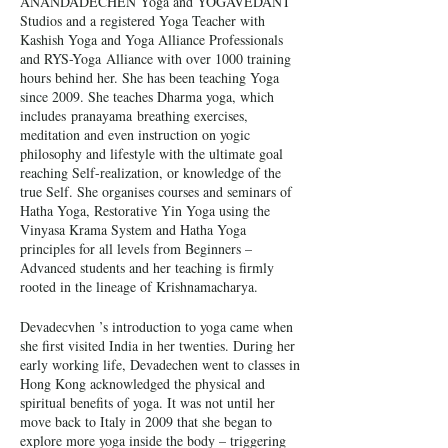
ANANDADECHEN Yoga and YOGAVEDANT
Studios and a registered Yoga Teacher with
Kashish Yoga and Yoga Alliance Professionals
and RYS-Yoga Alliance with over 1000 training
hours behind her. She has been teaching Yoga
since 2009. She teaches Dharma yoga, which
includes pranayama breathing exercises,
meditation and even instruction on yogic
philosophy and lifestyle with the ultimate goal
reaching Self-realization, or knowledge of the
true Self. She organises courses and seminars of
Hatha Yoga, Restorative Yin Yoga using the
Vinyasa Krama System and Hatha Yoga
principles for all levels from Beginners –
Advanced students and her teaching is firmly
rooted in the lineage of Krishnamacharya.
Devadecvhen ’s introduction to yoga came when
she first visited India in her twenties. During her
early working life, Devadechen went to classes in
Hong Kong acknowledged the physical and
spiritual benefits of yoga. It was not until her
move back to Italy in 2009 that she began to
explore more yoga inside the body – triggering