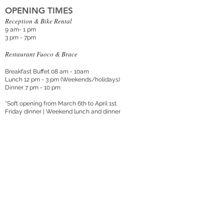
OPENING TIMES
Reception & Bike Rental
9 am- 1 pm
3 pm - 7pm
Restaurant Fuoco & Brace
Breakfast Buffet 08 am - 10am
Lunch 12 pm - 3 p
m (Weekends/holidays
)
Dinner 7 pm - 10 pm
*Soft opening from March 6th to April 1st.
Friday dinner | Weekend lunch and dinner
Book a table
DIRECTIONS
Via Pallanza 25 Mergozzo, 28802 VB ITALY
Airport
Milan Malpensa MXP (50 min
)
Train station
Mergozzo / Verbania Pallanza
CONTACT US
+39 0323 060865
+39 392 220 3731