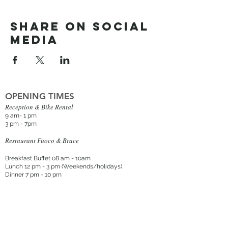
Share on social
media
OPENING TIMES
Reception & Bike Rental
9 am- 1 pm
3 pm - 7pm
Restaurant Fuoco & Brace
Breakfast Buffet 08 am - 10am
Lunch 12 pm - 3 p
m (Weekends/holidays
)
Dinner 7 pm - 10 pm
*Soft opening from March 6th to April 1st.
Friday dinner | Weekend lunch and dinner
Book a table